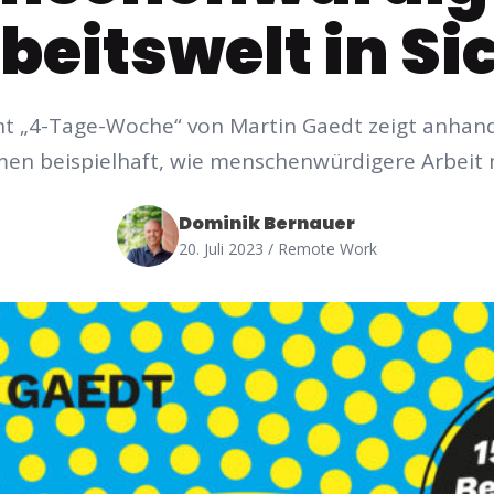
beitswelt in Si
t „4-Tage-Woche“ von Martin Gaedt zeigt anhan
n beispielhaft, wie menschenwürdigere Arbeit m
Dominik Bernauer
20. Juli 2023
/ Remote Work