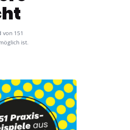
cht
d von 151
öglich ist.