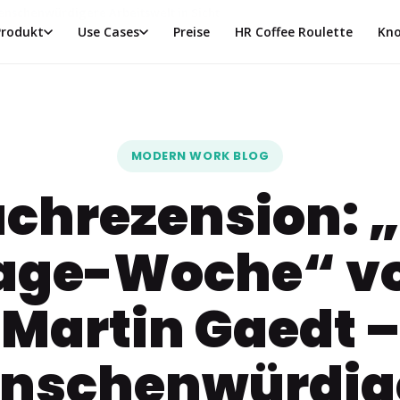
enschenwürdigere Arbeitswelt in Sicht
Produkt
Use Cases
Preise
HR Coffee Roulette
Kno
MODERN WORK BLOG
chrezension: 
age-Woche“ v
Martin Gaedt –
nschenwürdig