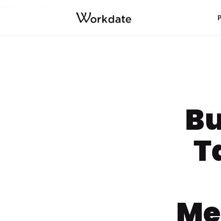
Workdate
Blog
Buchrezension: „4-Tage-Woche“ von Martin Gaedt – M
›
›
Bu
T
Me