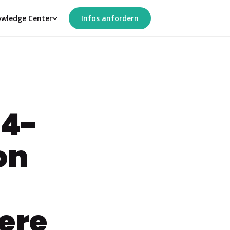
wledge Center
Infos anfordern
„4-
on
ere