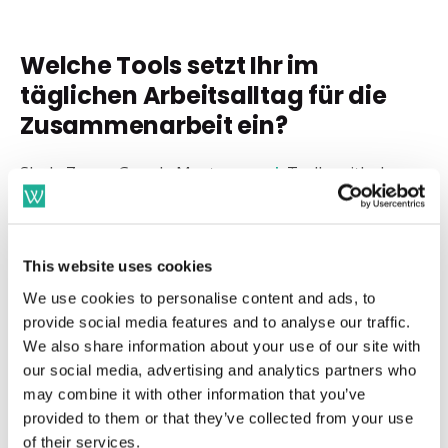
Welche Tools setzt Ihr im
täglichen Arbeitsalltag für die
Zusammenarbeit ein?
Slack, Zoom, Google Meet,
around
, Trello, github,
Notion, geekbot
This website uses cookies
Setzt Ihr auf bestimmte
We use cookies to personalise content and ads, to
Methoden wie OKR, oder
provide social media features and to analyse our traffic.
Ähnliches?
We also share information about your use of our site with
our social media, advertising and analytics partners who
Wir bedienen uns an verschiedenen Methoden und
may combine it with other information that you’ve
provided to them or that they’ve collected from your use
Frameworks und ziehen die für uns relevanten Dinge
of their services.