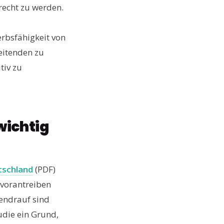
recht zu werden.
erbsfähigkeit von
eitenden zu
tiv zu
wichtig
tschland
(PDF)
 vorantreiben
endrauf sind
udie ein Grund,