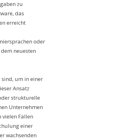
ufgaben zu
tware, das
n erreicht
ammiersprachen oder
uf dem neuesten
 sind, um in einer
ieser Ansatz
der strukturelle
nnen Unternehmen
 vielen Fällen
schulung einer
 der wachsenden