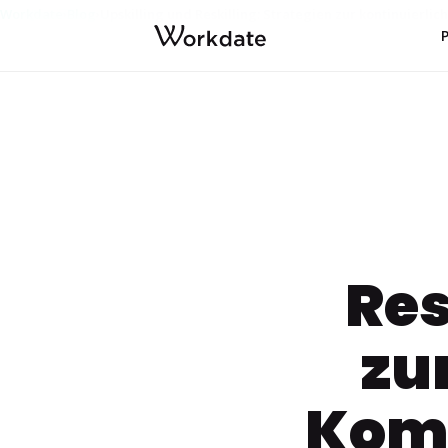
Workdate
Blog
Upskilling und Reskilling: Strategien zur kontinuierl
›
›
Res
zu
Kom