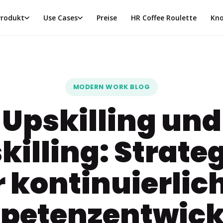
ichen Kompetenzentwicklung der Belegschaft für die Zukunft der Arbeit
Produkt
Use Cases
Preise
HR Coffee Roulette
Kno
MODERN WORK BLOG
Upskilling und
killing: Strate
r kontinuierlic
petenzentwick