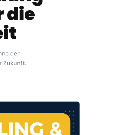
 die
it
inne der
 Zukunft.