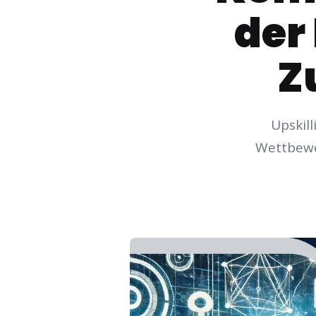
der
Z
Upskill
Wettbewe