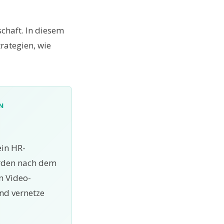
chaft. In diesem
rategien, wie
N
ein HR-
erden nach dem
n Video-
nd vernetze