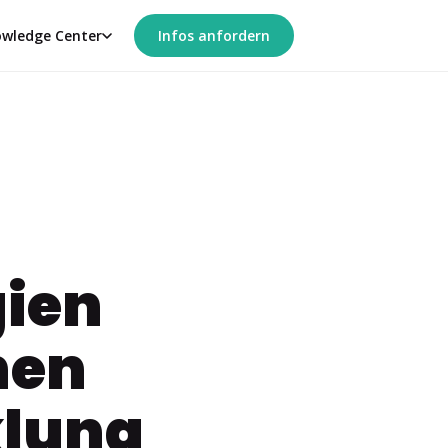
wledge Center
Infos anfordern
gien
hen
lung