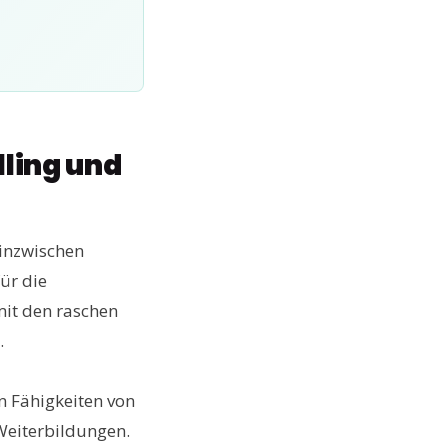
lling und
 inzwischen
ür die
mit den raschen
.
n Fähigkeiten von
Weiterbildungen.