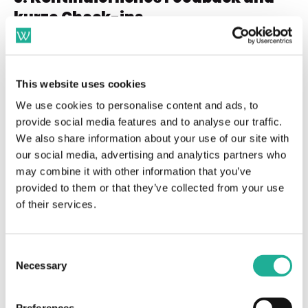
kurze Check-ins
Regelmäßige Rückmeldungen sind essenziell für
bessere Kommunikation.
Bewährte Formate sind:
This website uses cookies
We use cookies to personalise content and ads, to
wöchentliche Kurz-Check-ins
provide social media features and to analyse our traffic.
Halbzeit-Reflexionen in Meetings
We also share information about your use of our site with
our social media, advertising and analytics partners who
regelmäßige Feedbackroutinen
may combine it with other information that you’ve
provided to them or that they’ve collected from your use
Teams, die Feedback normalisieren, kommunizieren
of their services.
offener und klarer.
Consent
4. Kommunikationskanäle bewusst
Necessary
Selection
auswählen