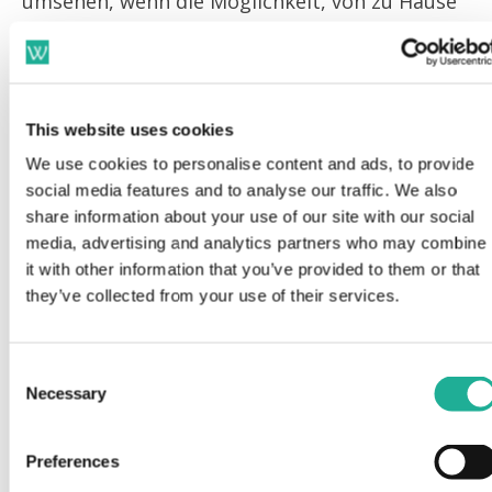
umsehen, wenn die Möglichkeit, von zu Hause
zu arbeiten, wegfiele. Weitere
39 %
der
Arbeitnehmer stimmten der Aussage zu:
“Wenn ich jetzt oder in Zukunft nicht mehr
This website uses cookies
remote oder hybrid arbeiten dürfte, würde ich
We use cookies to personalise content and ads, to provide
meinen Job kündigen.
social media features and to analyse our traffic. We also
share information about your use of our site with our social
Befragt wurden für diesen Report etwa 2.300
media, advertising and analytics partners who may combine
Vollzeitbeschäftigte in den Vereinigten
it with other information that you’ve provided to them or that
they’ve collected from your use of their services.
Staaten im Alter von 21 Jahren und älter in
Unternehmen mit 10 oder mehr Mitarbeitern.
Die Daten dieser Umfrage stammen aus Juli
Consent
Necessary
Selection
2022. Für Arbeitgeber ist das ein deutlicher
Weckruf, auch wenn die Daten den US-
Preferences
amerikanischen Arbeitsmarkt betreffen. Viel