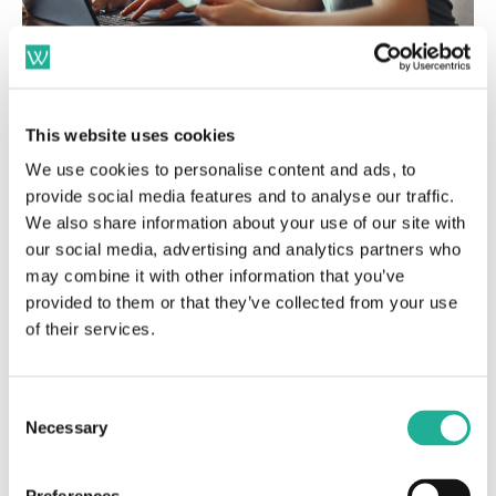
Generation Y und Z: eine
This website uses cookies
Bereicherung für Baby Boomers
We use cookies to personalise content and ads, to
provide social media features and to analyse our traffic.
We also share information about your use of our site with
Generation Y und Generation Z sind – wie bereits
our social media, advertising and analytics partners who
erwähnt – mit digitalen Werkzeugen und Plattformen
may combine it with other information that you’ve
aufgewachsen. Sie sind Teil ihres Lebens. Für Baby
provided to them or that they’ve collected from your use
Boomer sind sie daher eine wertvolle Ressource.
of their services.
Besonders wenn es darum geht, digitale Fähigkeiten
zu erlernen und sich in der modernen
Consent
Arbeitsumgebung zurechtzufinden. Durch Dialog und
Necessary
Selection
Austausch profitieren Baby Boomer von dem
Verständnis jüngerer Generationen für die digitale