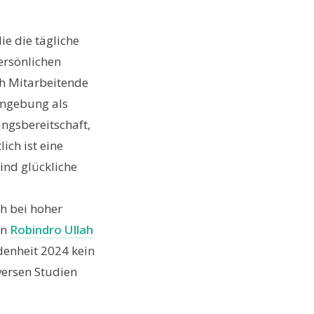
ie die tägliche
ersönlichen
h Mitarbeitende
umgebung als
ungsbereitschaft,
ich ist eine
ind glückliche
h bei hoher
en
Robindro Ullah
edenheit 2024 kein
versen Studien