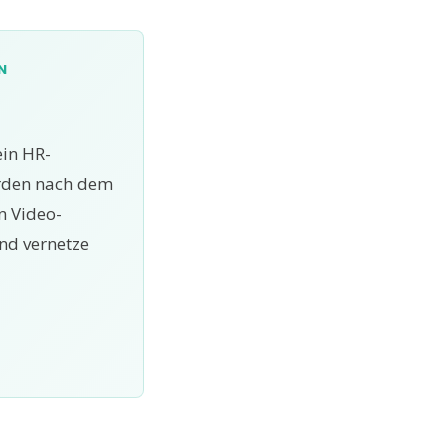
N
ein HR-
erden nach dem
n Video-
nd vernetze