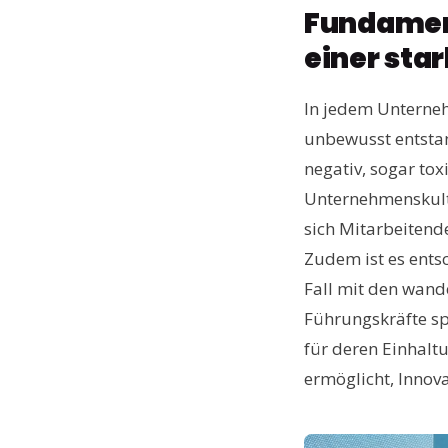
Fundamen
einer sta
In jedem Unterneh
unbewusst entsta
negativ, sogar to
Unternehmenskultu
sich Mitarbeitend
Zudem ist es entsc
Fall mit den wand
Führungskräfte spi
für deren Einhalt
ermöglicht, Innova