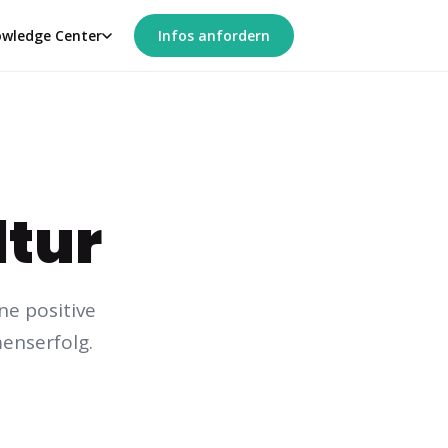
wledge Center
Infos anfordern
tur
ne positive
enserfolg.