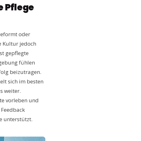
 Pflege
geformt oder
 Kultur jedoch
t gepflegte
mgebung fühlen
folg beizutragen.
elt sich im besten
 weiter.
rte vorleben und
s Feedback
e unterstützt.