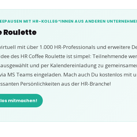
FEEPAUSEN MIT HR-KOLLEG*INNEN AUS ANDEREN UNTERNEHME
e Roulette
virtuell mit über 1.000 HR-Professionals und erweitere D
 Idee des HR Coffee Roulette ist simpel: Teilnehmende w
p ausgewählt und per Kalendereinladung zu gemeinsame
via MS Teams eingeladen. Mach auch Du kostenlos mit u
essanten Persönlichkeiten aus der HR-Branche!
nlos mitmachen!