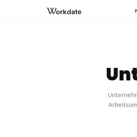
Workdate
Blog
Unternehmenskultur
›
›
Un
Unternehme
Arbeitsum