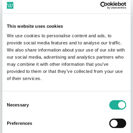
Austausch an der frischen Luft. Niedrigschwellig und für
jedes Fitnesslevel geeignet.
Laufrunde
This website uses cookies
Gemeinsam joggen in der Mittagspause oder nach
Feierabend – Workdate matcht Kolleg:innen mit
We use cookies to personalise content and ads, to
ähnlichem Tempo und Standort.
provide social media features and to analyse our traffic.
We also share information about your use of our site with
Sport-Matches
our social media, advertising and analytics partners who
Tischtennis, Badminton, Padel – wer einen Spielpartner
may combine it with other information that you’ve
sucht, wird automatisch mit verfügbaren Kolleg:innen
provided to them or that they’ve collected from your use
zusammengebracht.
of their services.
Achtsamkeit & Austausch
Kurze Pausen für bewussten Dialog – z.&nbsp;B.
Consent
gemeinsame Reflexionsrunden oder virtuelle Check-ins
Necessary
zum Thema mentale Gesundheit.
Selection
Preferences
MÖGLICHE KPIS