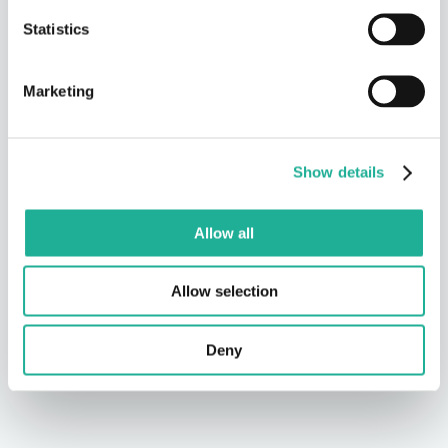
Statistics
REPORTING-DASHBOARD
Marketing
Teilnehmende
Wiederteilnahme
186
72%
+18%
+6pp
Show details
Aktivitäten pro Monat
Zufriedenheit
124
4.7
/ 5
Allow all
Vernetzungsgrad
Entstandene Verbindungen
38%
540
+11pp
in 6 Monaten
Allow selection
Beispielhafte Darstellung – Zahlen variieren je nach Unternehmen und
Deny
Projektumfang.