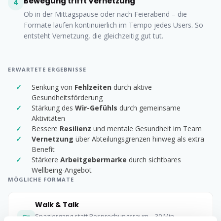
Bewegung trifft Vernetzung
4
Ob in der Mittagspause oder nach Feierabend – die
Formate laufen kontinuierlich im Tempo jedes Users. So
entsteht Vernetzung, die gleichzeitig gut tut.
ERWARTETE ERGEBNISSE
Senkung von
Fehlzeiten
durch aktive
Gesundheitsförderung
Stärkung des
Wir-Gefühls
durch gemeinsame
Aktivitäten
Bessere
Resilienz
und mentale Gesundheit im Team
Vernetzung
über Abteilungsgrenzen hinweg als extra
Benefit
Stärkere
Arbeitgebermarke
durch sichtbares
Wellbeing-Angebot
MÖGLICHE FORMATE
Walk & Talk
Spaziergang statt Besprechungsraum – 30 Min.