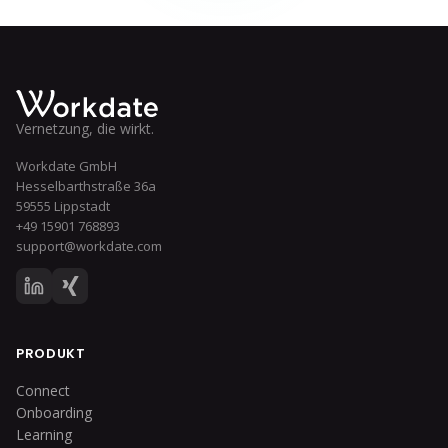
Vernetzung, die wirkt.
Workdate GmbH
Hesselbarthstraße 36a
59555 Lippstadt
+49 15901 768893
support@workdate.com
PRODUKT
Connect
Onboarding
Learning