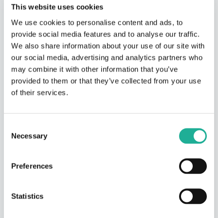
Themen-Speeddating
This website uses cookies
Jede Runde steht unter einem anderen Thema –
z.&nbsp;B. Innovation, Nachhaltigkeit oder
We use cookies to personalise content and ads, to
Unternehmenskultur. Gezielte Impulse statt Small Talk.
provide social media features and to analyse our traffic.
We also share information about your use of our site with
Leadership-Speeddating
our social media, advertising and analytics partners who
Führungskräfte treffen Mitarbeitende aus allen Ebenen
may combine it with other information that you’ve
in kurzen, offenen Gesprächen – nahbar, direkt und auf
provided to them or that they’ve collected from your use
Augenhöhe.
of their services.
MÖGLICHE KPIS
Consent
Necessary
Selection
REPORTING-DASHBOARD
Preferences
Teilnehmende
Gespräche pro Person
320
8
pro Event
Statistics
Cross-funktional
Zufriedenheit