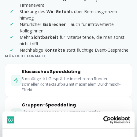
Firmenevent
Stärkung des
Wir-Gefühls
über Bereichsgrenzen
hinweg
Natürlicher
Eisbrecher
– auch für introvertierte
Kolleg:innen
Mehr
Sichtbarkeit
für Mitarbeitende, die man sonst
nicht trifft
Nachhaltige
Kontakte
statt flüchtige Event-Gespräche
MÖGLICHE FORMATE
Klassisches Speeddating
5-minütige 1:1-Gespräche in mehreren Runden –
schneller Kontaktaufbau mit maximalem Durchmisch-
Effekt.
Gruppen-Speeddating
Kleine Gruppen von 3–5 Personen werden
zusammengelost und tauschen sich zu einem
vorgegebenen Thema oder frei aus.