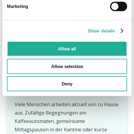
Marketing
Show details
„
Datenquellen nach Zielgruppen und Themen
” von
Allow all
Ute Neher (Indeed)
Allow selection
GUT VERNETZT IM HOMEOFFICE
Deny
Virtuelle Kaffeepausen
Viele Menschen arbeiten aktuell von zu Hause
aus. Zufällige Begegnungen am
Kaffeeautomaten, gemeinsame
Mittagspausen in der Kantine oder kurze