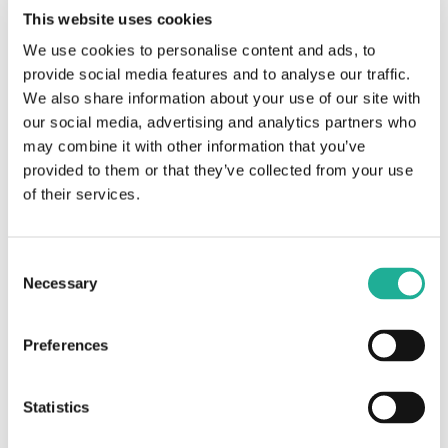
This website uses cookies
Einige davon werden in der re:publica Panel
We use cookies to personalise content and ads, to
Diskussion besprochen.
provide social media features and to analyse our traffic.
Eine weitere Möglichkeit für Arbeitgeber, um mehr
We also share information about your use of our site with
our social media, advertising and analytics partners who
darüber zu erfahren, was die Zielgruppen sich heute
may combine it with other information that you’ve
in Bezug auf ihre Arbeit wünschen, sind natürlich
provided to them or that they’ve collected from your use
entsprechende Datenquellen.
Ute Neher
von Indeed
of their services.
hat auf LinkedIn dazu die fantastische Service-Reihe
„
Datenquellen nach Zielgruppen und Themen
”
Consent
veröffentlicht. Alle Datenquellen, die Ute erwähnt, sind
Necessary
Selection
öffentlich zugänglich.
Preferences
Statistics