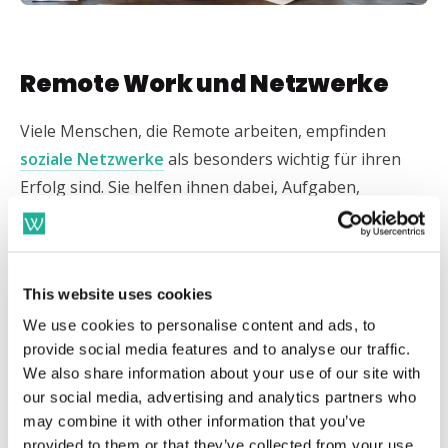
Remote Work und Netzwerke
Viele Menschen, die Remote arbeiten, empfinden
soziale Netzwerke
als besonders wichtig für ihren
Erfolg sind. Sie helfen ihnen dabei, Aufgaben,
Informationen, Kollegen und Karriere im Blick zu
haben, obwohl sie nicht direkt vor Ort sind.
Insbesondere für
Remote Work
oder Hybrid Work
This website uses cookies
Arbeitsmodelle sind starke Netzwerke wichtig.
Arbeitgeber
tun gut daran, auch informelle
We use cookies to personalise content and ads, to
provide social media features and to analyse our traffic.
Netzwerke ihrer Mitarbeitenden zu unterstützen.
We also share information about your use of our site with
Enge Kontakte zu anderen Mitarbeitenden stärken
our social media, advertising and analytics partners who
die Mitarbeiterbindung. Ein Faktor, der in Zeiten des
may combine it with other information that you’ve
Fach- und Arbeitskräftemangels nicht unterschätzt
provided to them or that they’ve collected from your use