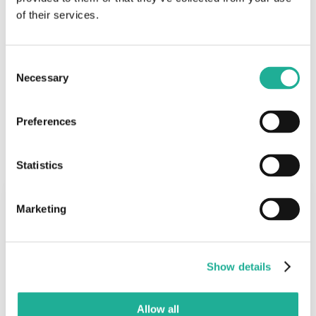
werden darf.
of their services.
#Networking
liegt uns bei
Workdate
natürlich per se
Consent
am Herzen!
Necessary
Selection
Preferences
Ähnliche Beiträge
Statistics
Marketing
Show details
Allow all