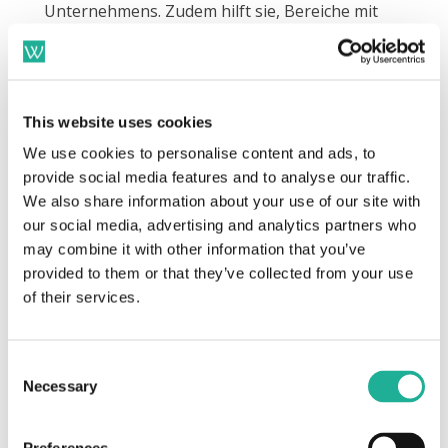
Unternehmens. Zudem hilft sie, Bereiche mit
Optimierungspotenzial zu identifizieren.
Fehlzeitenquote:
Sie misst die Häufigkeit und
This website uses cookies
Dauer von Fehlzeiten. Diese Rate kann Hinweise
We use cookies to personalise content and ads, to
auf Probleme in der Arbeitsumgebung oder beim
provide social media features and to analyse our traffic.
Mitarbeiterengagement geben. Eine Reduktion
We also share information about your use of our site with
führt zu erheblichen Kostensenkungen.
our social media, advertising and analytics partners who
Gleichzeitig steigert sie die Gesamtproduktivität
may combine it with other information that you’ve
des Unternehmens.
provided to them or that they’ve collected from your use
of their services.
Performance-Bewertungen
: Diese Kennzahl
fasst die durchschnittlichen
Consent
Necessary
Leistungsbeurteilungen der Belegschaft
Selection
zusammen und hilft, Entwicklungspotenziale zu
identifizieren. Regelmäßige und faire Performance-